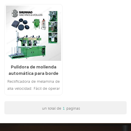
Pulidora de molienda
automática para borde
de vajilla de melamina
Rectificadora de melamina de
alta velocidad: Fácil de operar
y mantener
un total de
1
paginas