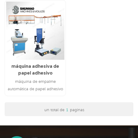
máquina adhesiva de
papel adhesivo
máquina de empalme
automática de papel adhesivo
-no necesita pegamento -alta
velocidad
un total de
1
paginas