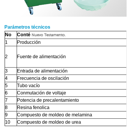
Parámetros técnicos
No
Conté
Nuevo Testamento.
1
Producción
2
Fuente de alimentación
3
Entrada de alimentación
4
Frecuencia de oscilación
5
Tubo vacío
6
Conmutación de voltaje
7
Potencia de precalentamiento
8
Resina fenolica
9
Compuesto de moldeo de melamina
10
Compuesto de moldeo de urea