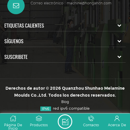
Correo electrónico :
machine@hongancn.com
ETIQUETAS CALIENTES
SÍGUENOS
SUSCRIBETE
Derechos de autor © 2026 Quanzhou Shunhao Melamine
Moulds Co.,Ltd. Todos los derechos reservados.
Blog
red ipv6 compatible
Página De
Productos
Contacto
Acerca De
Inicio