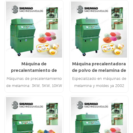
Máquina de
Máquina precalentadora
precalentamiento de
de polvo de melamina de
melamina de 15 KW
alta frecuencia
Máquinas de precalentamiento
Especializado en máquinas de
de melamina: 3KW, 5KW, 10KW
melamina y moldes ya 2002
Tubo de vacío Canon