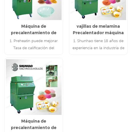
Máquina de
vajillas de melamina
precalentamiento de
Precalentador máquina
melamina de alta
1. Preheatin puede mejorar
1. Shunhao tiene 18 años de
frecuencia
Tasa de calificación del
experiencia en la industria de
producto 2. El
la melamina 2. Nosotros
precalentamiento puede
cuentan con tecnología
aumentar la eficiencia de la
avanzada de Japón y piezas de
producción.
máquinas de primeras marcas
Máquina de
precalentamiento de