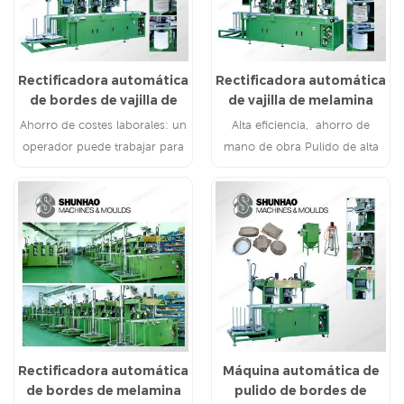
Rectificadora automática
Rectificadora automática
de bordes de vajilla de
de vajilla de melamina
melamina de 3
Ahorro de costes laborales: un
Alta eficiencia, ahorro de
estaciones
operador puede trabajar para
mano de obra Pulido de alta
2 o 3 rectificadoras
calidad
Rectificadora automática
Máquina automática de
de bordes de melamina
pulido de bordes de