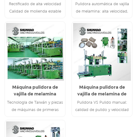
vajilla de melamina
Rectificado de alta velocidad
Pulidora automática de vajilla
Calidad de molienda estable
de melamina: alta velocidad,
fácil de operar, fácil de
mantener
Máquina pulidora de
Máquina pulidora de
vajilla de melamina
vajilla de melamina de
altamente automática
alta eficiencia
Tecnología de Taiwán y piezas
Pulidora VS Pulido manual:
de máquinas de primeras
calidad de pulido y velocidad
marcas Operación automática
de pulido
y fácil