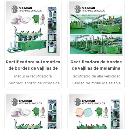
Rectificadora automática
Rectificadora de bordes
de bordes de vajillas de
de vajillas de melamina
melamina
completamente
Máquina rectificadora
Rectificado de alta velocidad
automática
Shunhao: ahorro de costos de
Calidad de molienda estable
mano de obra: solo se necesita
un operador para 2-3
rectificadoras