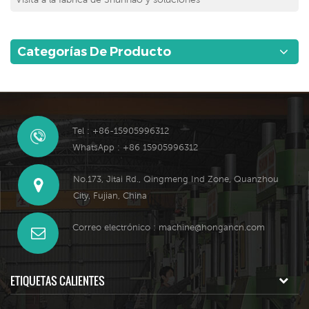
Categorías De Producto
Tel : +86-15905996312
WhatsApp : +86 15905996312
No.173, Jitai Rd., Qingmeng Ind Zone, Quanzhou
City, Fujian, China
Correo electrónico :
machine@hongancn.com
ETIQUETAS CALIENTES