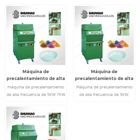
Máquina de
Máquina de
precalentamiento de alta
precalentamiento de alta
frecuencia Shunhao
frecuencia Shunhao
máquina de precalentamiento
Máquina de precalentamiento
de alta frecuencia de 5KW 7KW
de alta frecuencia de 5KW,
10KW para convertir el polvo
7KW y 10KW para fabricar
de moldeo de melamina en
polvo de moldeo de melamina
torta
para pasteles.