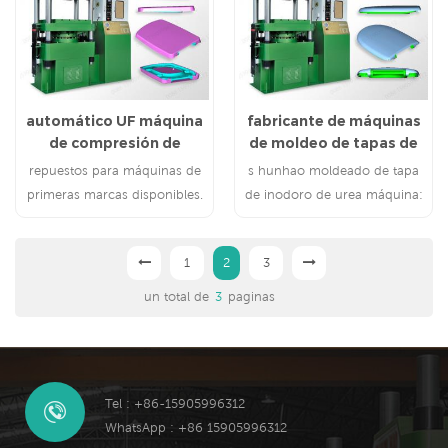
automático UF máquina
fabricante de máquinas
de compresión de
de moldeo de tapas de
cubierta de asiento de
inodoro
repuestos para máquinas de
s hunhao moldeado de tapa
inodoro
primeras marcas disponibles.
de inodoro de urea máquina:
PLC control y fácil
muy fácil de operar y mantener
mantenimiento.
1
2
3
un total de
3
paginas
Tel : +86-15905996312
WhatsApp : +86 15905996312