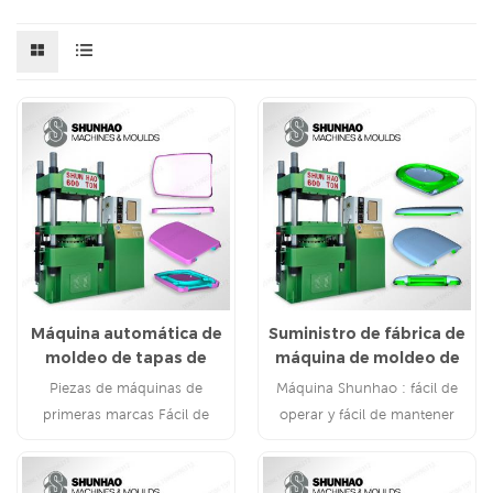
Máquina automática de
Suministro de fábrica de
moldeo de tapas de
máquina de moldeo de
inodoros con urea
cubierta de asiento de
Piezas de máquinas de
Máquina Shunhao : fácil de
inodoro de urea
primeras marcas Fácil de
operar y fácil de mantener
controlar y fácil de mantener