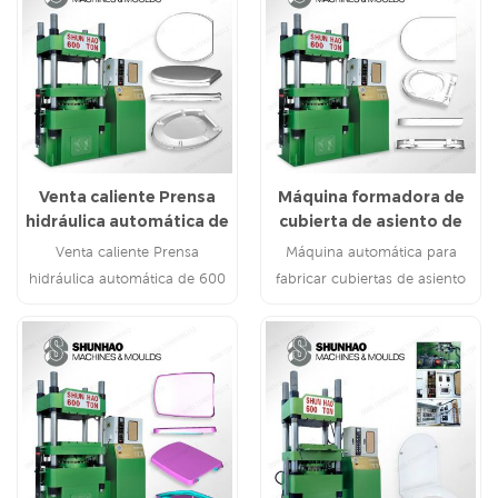
Venta caliente Prensa
Máquina formadora de
hidráulica automática de
cubierta de asiento de
600 toneladas Máquina
inodoro de urea de
Venta caliente Prensa
Máquina automática para
para fabricar cubiertas
suministro de fábrica
hidráulica automática de 600
fabricar cubiertas de asiento
de asientos de inodoro
toneladas Máquina para
de inodoro con control PLC UF
UF
fabricar cubiertas de asientos
de inodoro UF