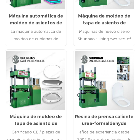
Máquina automática de
Máquina de moldeo de
moldeo de asientos de
tapa de asiento de
inodoro de urea
inodoro de urea
La máquina automática de
Máquinas de nuevo diseño
moldeo de cubiertas de
Shunhao : Using two sets of
asientos de inodoros con urea
hydraulic devices and separate
es adecuada para producir
operating boxes for the
cubiertas de asientos de
convenience of operation and
inodoros UF/melamina en
maintenance.
todas las formas.
Máquina de moldeo de
Resina de prensa caliente
tapa de asiento de
urea-formaldehyde
inodoro de urea
Máquina de asiento de
Certificado CE / piezas de
años de experiencia desde
inodoro
máquinas de primeras marcas
2002 Piezas de máquinas de