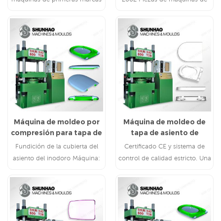
/ servicio de por vida
melamina de primera marca
Máquina de moldeo por
Máquina de moldeo de
compresión para tapa de
tapa de asiento de
asiento de inodoro de
inodoro de urea
Fundición de la cubierta del
Certificado CE y sistema de
urea
asiento del inodoro Máquina:
control de calidad estricto. Una
Producción de tapa sanitaria,
parada Servicio para UF
inodoro de urea, asiento de
Fabricación de asientos de
inodoro de urea, etc.
inodoro