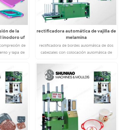
ión de la
rectificadora automática de vajilla de
l inodoro uf
melamina
compresión de
rectificadora de bordes automática de dos
ento y tapa de
cabezales con colocación automática de
ecnología de 500
productos terminados para vajillas de
eladas.
melamina
LEE MAS