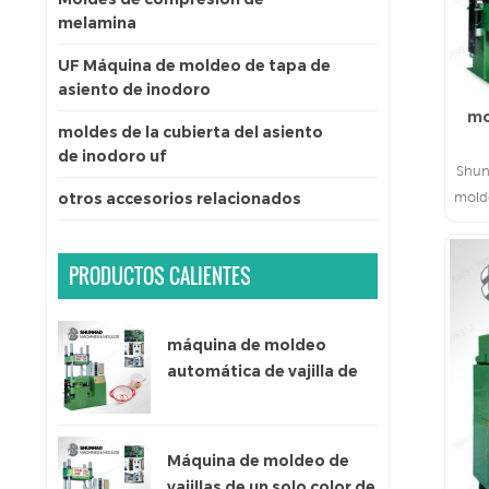
melamina
UF Máquina de moldeo de tapa de
asiento de inodoro
mo
moldes de la cubierta del asiento
de inodoro uf
Shun
mold
otros accesorios relacionados
de i
PRODUCTOS CALIENTES
máquina de moldeo
automática de vajilla de
melamina de un solo color
Máquina de moldeo de
vajillas de un solo color de