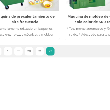
quina de precalentamiento de
Máquina de moldeo de va
alta frecuencia
solo color de 300 
 ampliamente utilizado en baquelita;
* Totalmente automático y fác
ecalentar piezas eléctricas y moldear
ruido. * Adecuado para la 
lamina 2. ampliamente utilizado en
vajillas de melamina, artíc
conductores ic; el cargador; formación
artículos de go
1
20
21
22
de dispositivos electrónicos
LEE MAS
LEE MAS