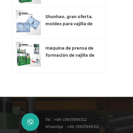
Shunhao, gran oferta,
moldes para vajilla de
melamina
máquina de prensa de
formación de vajilla de
melamina
Tel : +86-15905996312
WhatsApp : +86 15905996312