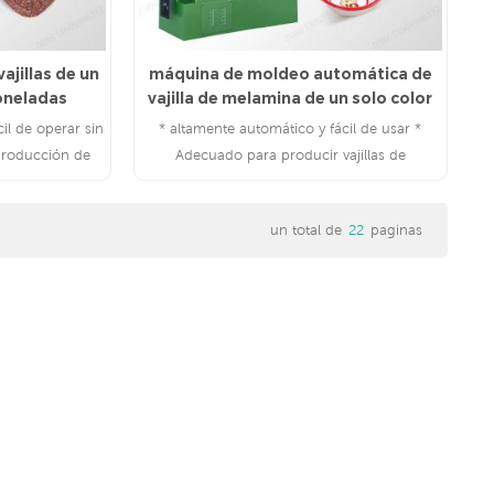
jillas de un
máquina de moldeo automática de
toneladas
vajilla de melamina de un solo color
il de operar sin
* altamente automático y fácil de usar *
producción de
Adecuado para producir vajillas de
ulos de urea y
melamina, artículos de urea, etc.
ma.
un total de
22
paginas
LEE MAS