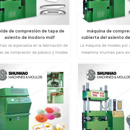
lde de compresión de tapa de
máquina de compres
asiento de inodoro mdf
cubierta del asiento de
hao se especializa en la fabricación de
La máquina de moldeo por 
es de compresión de plástico y moldes
melamina shunhao para asi
nyección de plástico, como los moldes
inodoro utiliza polvo, por t
de tapa de asiento de inodoro.
toneladas o 600 ton
LEE MAS
LEE MAS