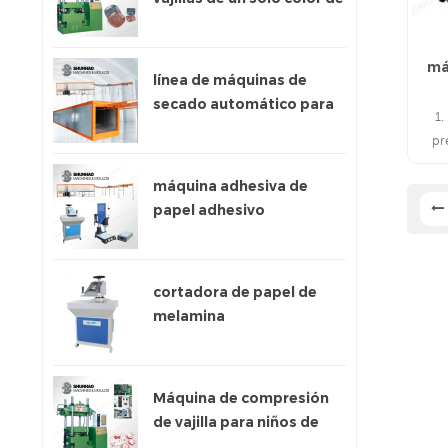
300 toneladas
má
línea de máquinas de
secado automático para
1.
papel adhesivo
pr
me
máquina adhesiva de
semi
papel adhesivo
cortadora de papel de
melamina
Máquina de compresión
de vajilla para niños de
200 toneladas