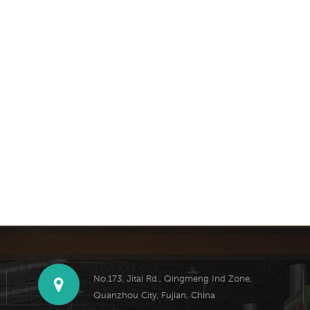
No.173, Jitai Rd., Qingmeng Ind Zone,
Quanzhou City, Fujian, China