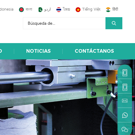
donesia
বাংলা
اردو
ไทย
Tiếng Việt
हिंदी
O
NOTICIAS
CONTÁCTANOS
+86-
1590599
+86-
595-
machine
22216883
+86