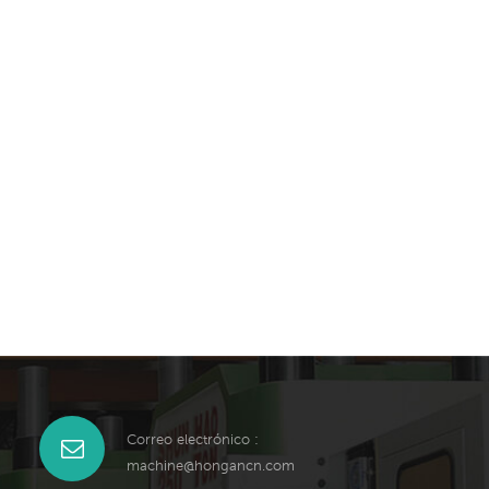
Correo electrónico :
machine@hongancn.com