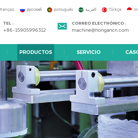
français
русский
português
العربية
Türkçe
In
TEL :
CORREO ELECTRÓNICO :
+86-15905996312
machine@hongancn.com
PRODUCTOS
SERVICIO
CAS