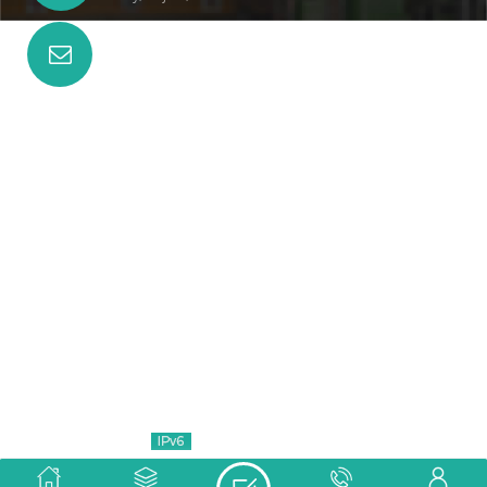
Correo electrónico :
machine@hongancn.com
ETIQUETAS CALIENTES
SÍGUENOS
SUSCRIBETE
Derechos de autor © 2026 Quanzhou Shunhao Melamine
Moulds Co.,Ltd. Todos los derechos reservados.
Blog
red ipv6 compatible