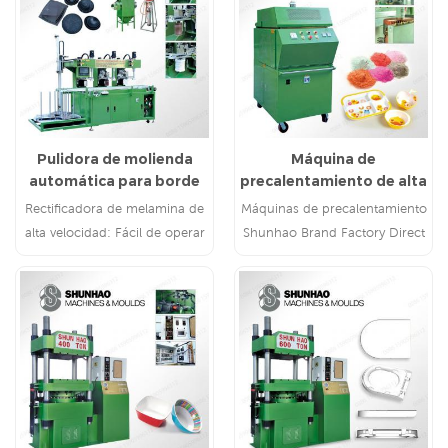
Pulidora de molienda
Máquina de
automática para borde
precalentamiento de alta
de vajilla de melamina
frecuencia de ventas de
Rectificadora de melamina de
Máquinas de precalentamiento
fábrica
alta velocidad: Fácil de operar
Shunhao Brand Factory Direct
y mantener
3KW, 5KW, 10KW HF