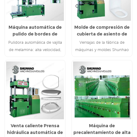
Máquina automática de
Molde de compresión de
pulido de bordes de
cubierta de asiento de
vajilla de melamina
inodoro de urea
Pulidora automática de vajilla
Ventajas de la fábrica de
de melamina: alta velocidad,
máquinas y moldes Shunhao
fácil de operar, fácil de
más de 20 años de experiencia
mantener
máquina CNC de alta
tecnología experimentado
equipo técnico y de ingenieros
Venta caliente Prensa
Máquina de
hidráulica automática de
precalentamiento de alta