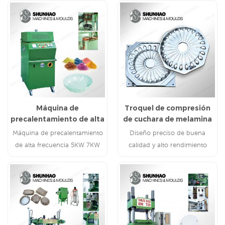
Máquina de
Troquel de compresión
precalentamiento de alta
de cuchara de melamina
frecuencia 5KW 7KW
de múltiples cavidades
Máquina de precalentamiento
Diseño preciso de buena
10KW
de alta frecuencia 5KW 7KW
calidad y alto rendimiento
10KW para la fabricación de
vajillas de melamina