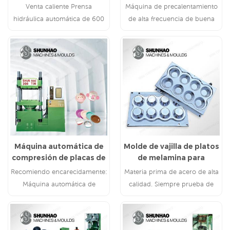
600 toneladas Máquina
frecuencia para melamina
Venta caliente Prensa
Máquina de precalentamiento
para fabricar cubiertas
hidráulica automática de 600
de alta frecuencia de buena
de asientos de inodoro
toneladas Máquina para
calidad para compuestos de
UF
fabricar cubiertas de asientos
moldeo de melamina
de inodoro UF
Máquina automática de
Molde de vajilla de platos
compresión de placas de
de melamina para
melamina
restaurante
Recomiendo encarecidamente:
Materia prima de acero de alta
Máquina automática de
calidad. Siempre prueba de
compresión de artículos de
molde antes del envío
melamina Shunhao