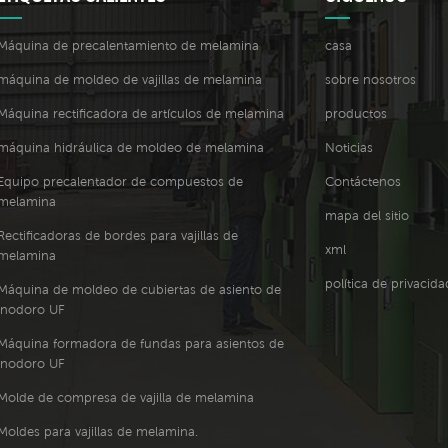
Máquina de precalentamiento de melamina
casa
máquina de moldeo de vajillas de melamina
sobre nosotros
Máquina rectificadora de artículos de melamina
productos
máquina hidráulica de moldeo de melamina
Noticias
Equipo precalentador de compuestos de
Contáctenos
melamina
mapa del sitio
Rectificadoras de bordes para vajillas de
xml
melamina
política de privacida
Máquina de moldeo de cubiertas de asiento de
inodoro UF
Máquina formadora de fundas para asientos de
inodoro UF
Molde de compresa de vajilla de melamina
Moldes para vajillas de melamina.