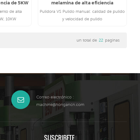
encia de 5KW
melamina de alta eficiencia
ento de alta
Pulidora VS Pulido manual: calidad de pulido
KW, 10KW
y velocidad de pulido
un total de
22
paginas
LEE MAS
Correo electrónico :
machine@hongancn.com
SUSCRIBETE