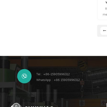
R
me
Tel : +86-15905996312
WhatsApp : +86 15905996312