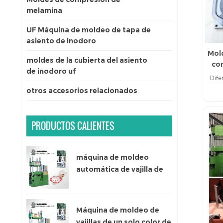
melamina
UF Máquina de moldeo de tapa de
asiento de inodoro
Mol
moldes de la cubierta del asiento
co
de inodoro uf
Dife
otros accesorios relacionados
PRODUCTOS CALIENTES
máquina de moldeo
automática de vajilla de
melamina de un solo color
Máquina de moldeo de
vajillas de un solo color de