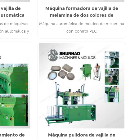
vajilla de
Máquina formadora de vajilla de
automática
melamina de dos colores de
suministro de fábrica
zas de máquinas
Máquina automática de moldeo de melamina
ón automática y
con control PLC
LEE MAS
amiento de
Máquina pulidora de vajilla de