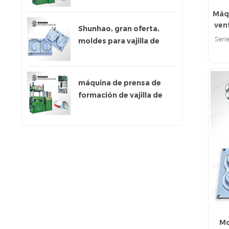
Máq
vent
Shunhao, gran oferta,
Seri
moldes para vajilla de
melamina
máquina de prensa de
formación de vajilla de
melamina
Mo