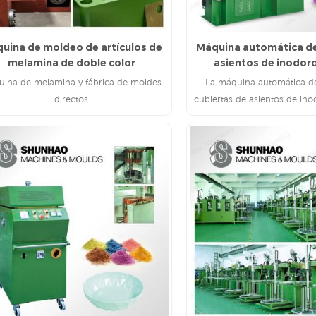
uina de moldeo de artículos de
Máquina automática d
melamina de doble color
asientos de inodor
ina de melamina y fábrica de moldes
La máquina automática d
directos
cubiertas de asientos de in
es adecuada para producir
asientos de inodoros UF/me
las formas.
LEE MAS
LEE MAS