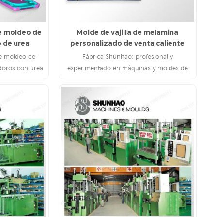
e moldeo de
Molde de vajilla de melamina
o de urea
personalizado de venta caliente
e moldeo de
Fábrica Shunhao: profesional y
odoros con urea
experimentado en máquinas y moldes de
 cubiertas de
vajilla de melamina
lamina en todas
LEE MAS