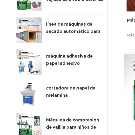
300 toneladas
Máq
línea de máquinas de
secado automático para
Máqu
papel adhesivo
máquina adhesiva de
papel adhesivo
cortadora de papel de
melamina
Máquina de compresión
de vajilla para niños de
200 toneladas