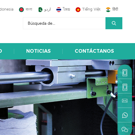
donesia
বাংলা
اردو
ไทย
Tiếng Việt
हिंदी
O
NOTICIAS
CONTÁCTANOS
+86-
1590599
+86-
595-
machine
22216883
+86