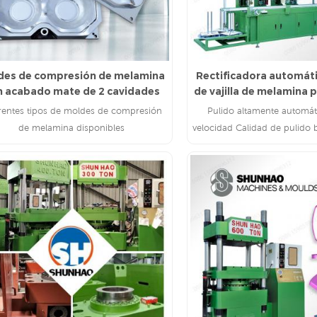
des de compresión de melamina
Rectificadora automát
n acabado mate de 2 cavidades
de vajilla de melamina 
cena
rentes tipos de moldes de compresión
Pulido altamente automáti
de melamina disponibles
velocidad Calidad de pulido 
LEE MAS
LEE MAS