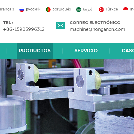
français
русский
português
العربية
Türkçe
In
TEL :
CORREO ELECTRÓNICO :
+86-15905996312
machine@hongancn.com
PRODUCTOS
SERVICIO
CAS