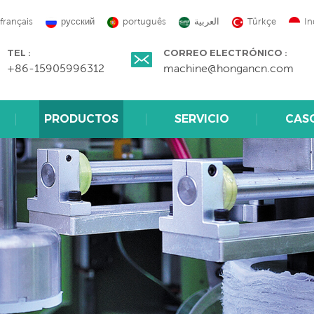
français
русский
português
العربية
Türkçe
In
TEL :
CORREO ELECTRÓNICO :
+86-15905996312
machine@hongancn.com
PRODUCTOS
SERVICIO
CAS