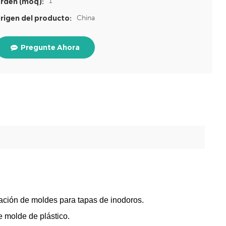
1
rden (moq):
China
rigen del producto:
Pregunte Ahora
cación de moldes para tapas de inodoros.
de molde de plástico.