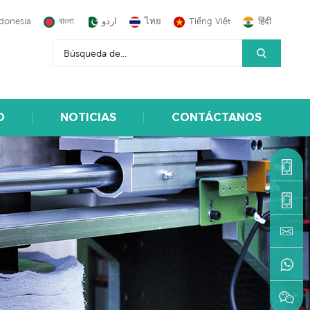
donesia
বাংলা
اردو
ไทย
Tiếng Việt
हिंदी
O
NOTICIAS
CONTÁCTANOS
+86-
1590599
+86-
595-
machine
22216883
+86