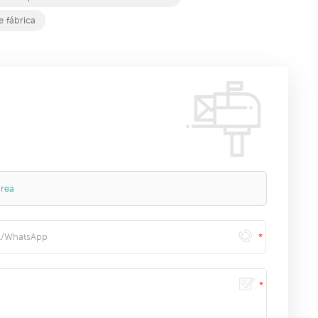
e fábrica
urea