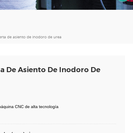
1590599
rta de asiento de inodoro de urea
a De Asiento De Inodoro De
áquina CNC de alta tecnología