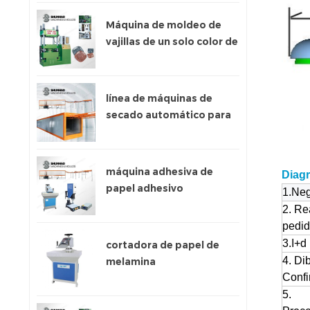
Máquina de moldeo de
vajillas de un solo color de
300 toneladas
línea de máquinas de
secado automático para
papel adhesivo
máquina adhesiva de
Diagr
papel adhesivo
1.Neg
2. Re
pedi
3.I+d
cortadora de papel de
4. Di
melamina
Confi
5.