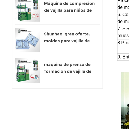
Proc
Máquina de compresión
de m
de vajilla para niños de
6. Co
200 toneladas
de mu
7. Se
Shunhao, gran oferta,
mues
moldes para vajilla de
8.Pro
melamina
9. En
máquina de prensa de
formación de vajilla de
melamina