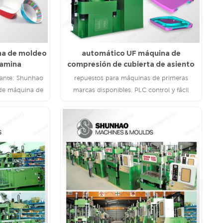
ina de moldeo
automático UF máquina de
lamina
compresión de cubierta de asiento
de inodoro
cante: Shunhao
repuestos para máquinas de primeras
de máquina de
marcas disponibles. PLC control y fácil
disponibles
mantenimiento.
LEE MAS