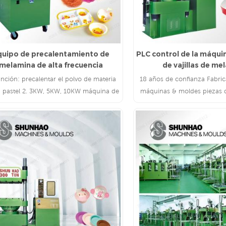
quipo de precalentamiento de
PLC control de la máqu
melamina de alta frecuencia
de vajillas de me
unción: precalentar el polvo de materia
18 años de confianza Fabri
 pastel 2. 3KW, 5KW, 10KW máquina de
máquinas & moldes piezas 
precalentamiento disponible
fama mundial superiores 
LEE MAS
LEE MAS