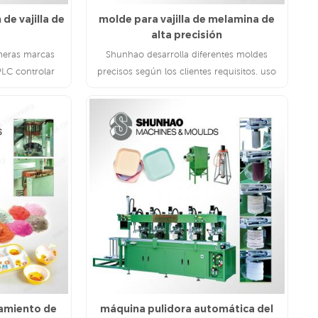
de vajilla de
molde para vajilla de melamina de
alta precisión
meras marcas
Shunhao desarrolla diferentes moldes
PLC controlar
precisos según los clientes requisitos. uso
Shunhao moldes para ahorrar costes de
materia prima y mejorar produt calidad.
LEE MAS
amiento de
máquina pulidora automática del