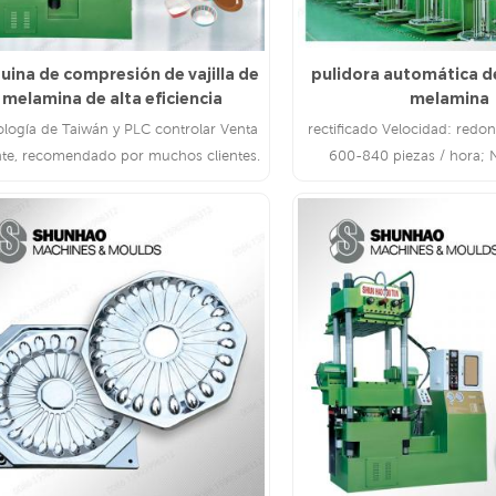
ina de compresión de vajilla de
pulidora automática d
melamina de alta eficiencia
melamina
ología de Taiwán y PLC controlar Venta
rectificado Velocidad: redo
nte, recomendado por muchos clientes.
600-840 piezas / hora;
Productos: 400-600 piezas 
Calidad: el pulido es automá
con un efecto de pulid
LEE MAS
LEE MAS