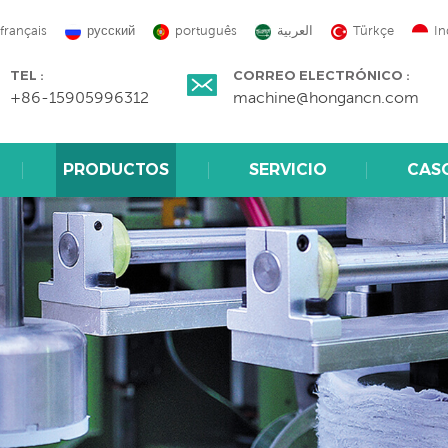
français
русский
português
العربية
Türkçe
In
TEL :
CORREO ELECTRÓNICO :
+86-15905996312
machine@hongancn.com
PRODUCTOS
SERVICIO
CAS