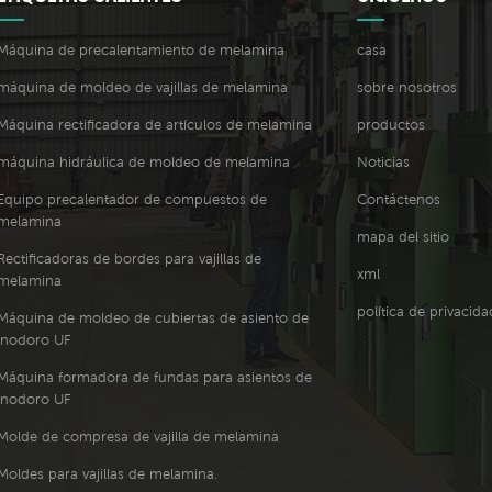
Máquina de precalentamiento de melamina
casa
máquina de moldeo de vajillas de melamina
sobre nosotros
Máquina rectificadora de artículos de melamina
productos
máquina hidráulica de moldeo de melamina
Noticias
Equipo precalentador de compuestos de
Contáctenos
melamina
mapa del sitio
Rectificadoras de bordes para vajillas de
xml
melamina
política de privacida
Máquina de moldeo de cubiertas de asiento de
inodoro UF
Máquina formadora de fundas para asientos de
inodoro UF
Molde de compresa de vajilla de melamina
Moldes para vajillas de melamina.