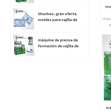
mo
Shunhao, gran oferta,
Preci
moldes para vajilla de
d
melamina
sumin
máquina de prensa de
formación de vajilla de
melamina
má