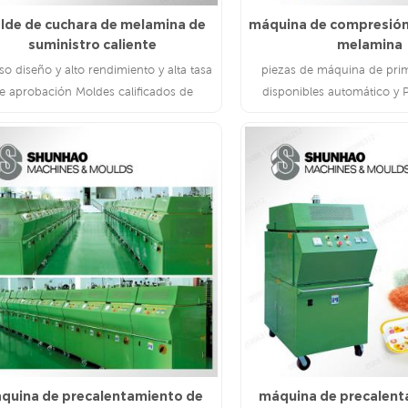
lde de cuchara de melamina de
máquina de compresión 
suministro caliente
melamina
so diseño y alto rendimiento y alta tasa
piezas de máquina de pri
e aprobación Moldes calificados de
disponibles automático y 
istro de fábrica con mucha experiencia
LEE MAS
LEE MAS
quina de precalentamiento de
máquina de precalent