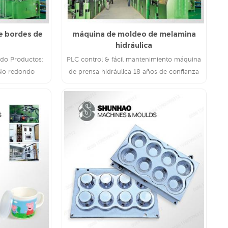
e bordes de
máquina de moldeo de melamina
hidráulica
ndo Productos:
PLC control & fácil mantenimiento máquina
 No redondo
de prensa hidráulica 18 años de confianza
/ hora molienda
Fabricante: Shunhao máquinas & moldes
tico y uniforme
piezas de máquina de marca superior y
o estable
famosa disponibles
LEE MAS