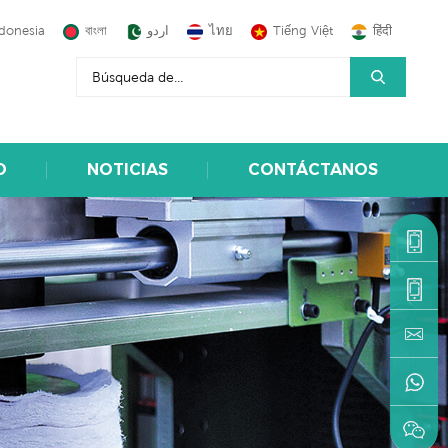
donesia
বাংলা
اردو
ไทย
Tiếng Việt
हिंदी
O
NOTICIAS
CONTÁCTANOS
+86-
1590599
+86-
595-
machine
22216883
+86