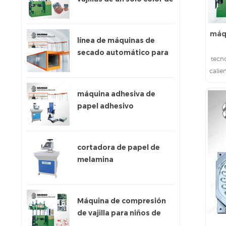
300 toneladas
máqu
línea de máquinas de
secado automático para
tecn
papel adhesivo
calie
máquina adhesiva de
papel adhesivo
cortadora de papel de
melamina
Máquina de compresión
de vajilla para niños de
200 toneladas