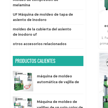
melamina
UF Máquina de moldeo de tapa de
asiento de inodoro
e
moldes de la cubierta del asiento
de inodoro uf
1. F
prima
otros accesorios relacionados
PRODUCTOS CALIENTES
máquina de moldeo
automática de vajilla de
melamina de un solo color
Máquina de moldeo de
vajillas de un solo color de